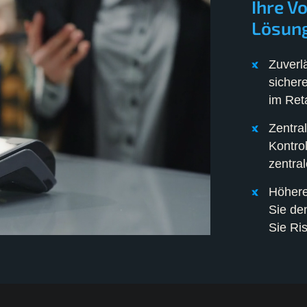
Ihre V
Lösun
Zuverlä
sicher
im Reta
Zentra
Kontrol
zentral
Höhere
Sie de
Sie Ri