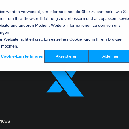
ies werden verwendet, um Informationen darüber zu sammeln, wie Sie
ionen, um Ihre Browser-Erfahrung zu verbessern und anzupassen, sowie
bsite und anderen Medien. Weitere Informationen zu den von uns
ungen.
Managed Network/WLAN
Managed Security
Managed IT-Infrastructure
Managed Monitoring
Managed Cloud
Modern Workplace
 Website nicht erfasst. Ein einzelnes Cookie wird in Ihrem Browser
n möchten.
HPE Aruba
Arctic Wolf
Veeam Backup
Paessler PRTG
Microsoft 365
Hewlett-Packard (HP)
Cookie-Einstellungen
Akzeptieren
Ablehnen
Cisco
Fortinet
Hewlett Packard Enterprise
Lenovo
Zurück
Zurück
(HPE)
Fortinet Network Switches
Hornetsecurity
Dell Client-Geräte
Dell Server und Storage-
Lywand
Apple für Unternehmen
Zurück
Lösungen
Palo Alto Networks
Microsoft Intune
Pure Storage
vices
Sophos
MobileIron
Zurück