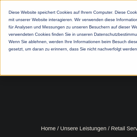
Diese Website speichert Cookies auf Ihrem Computer. Diese Cook
mit unserer Website interagieren. Wir verwenden diese Informat
für Analysen und Messungen zu unseren Besuchern auf dieser We
verwendeten Cookies finden Sie in unseren Datenschutzbestimm
Unsere Leistungen
Das Unternehmen
Produkte
Wenn Sie ablehnen, werden Ihre Informationen beim Besuch dieser
gesetzt, um daran zu erinnern, dass Sie nicht nachverfolgt werde
IT Services
Über Uns
Managed Network/WLAN
Retail Services
Partner
Managed Security
Soziales Engagement
Managed IT-Infrastructure
Zurück
Managed Monitoring
Zurück
Managed Cloud
Home
Unsere Leistungen
Retail Ser
Modern Workplace