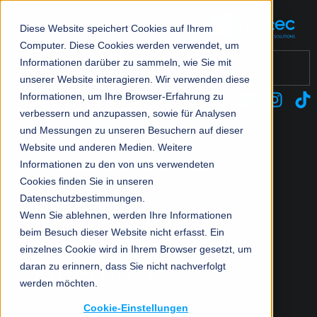
Diese Website speichert Cookies auf Ihrem
Computer. Diese Cookies werden verwendet, um
Dies ist ein Suchfeld mit einer automatischen Vorschlagsfu
Informationen darüber zu sammeln, wie Sie mit
unserer Website interagieren. Wir verwenden diese
Unsere Leistungen
Das Unternehmen
Produkte
Ma
Ma
Ma
Ma
Ma
Mo
Es gibt keine Vorschläge, da das Suchfeld leer ist.
Informationen, um Ihre Browser-Erfahrung zu
verbessern und anzupassen, sowie für Analysen
IT Services
Über Uns
HP
Ar
Ve
Pa
Mi
He
Managed Network/WLAN
und Messungen zu unseren Besuchern auf dieser
Website und anderen Medien. Weitere
Retail Services
Partner
Ci
Fo
He
Le
Managed Security
MANAGED IT-INFRASTRUCTURE
Informationen zu den von uns verwendeten
(H
Cookies finden Sie in unseren
Soziales Engagement
Fo
Ho
De
Zurück
Managed IT-Infrastructure
Datenschutzbestimmungen.
De
Ly
Ap
Zurück
Wenn Sie ablehnen, werden Ihre Informationen
Managed Monitoring
Lö
beim Besuch dieser Website nicht erfasst. Ein
Pa
Mi
einzelnes Cookie wird in Ihrem Browser gesetzt, um
Managed Cloud
Pu
daran zu erinnern, dass Sie nicht nachverfolgt
So
Mo
werden möchten.
Modern Workplace
Cookie-Einstellungen