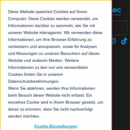
Diese Website speichert Cookies auf Ihrem
Computer. Diese Cookies werden verwendet, um
Dies ist ein Suchfeld mit einer automatischen Vorschlagsfu
Informationen darüber zu sammeln, wie Sie mit
unserer Website interagieren. Wir verwenden diese
Unsere Leistungen
Das Unternehmen
Produkte
Ma
Ma
Ma
Ma
Ma
Mo
Es gibt keine Vorschläge, da das Suchfeld leer ist.
Informationen, um Ihre Browser-Erfahrung zu
verbessern und anzupassen, sowie für Analysen
IT Services
Über Uns
HP
Ar
Ve
Pa
Mi
He
Managed Network/WLAN
und Messungen zu unseren Besuchern auf dieser
Website und anderen Medien. Weitere
Retail Services
Partner
Ci
Fo
He
Le
Managed Security
Informationen zu den von uns verwendeten
(H
Cookies finden Sie in unseren
Soziales Engagement
Fo
Ho
De
Zurück
Managed IT-Infrastructure
Datenschutzbestimmungen.
De
Ly
Ap
Zurück
Wenn Sie ablehnen, werden Ihre Informationen
Managed Monitoring
Lö
beim Besuch dieser Website nicht erfasst. Ein
Pa
Mi
einzelnes Cookie wird in Ihrem Browser gesetzt, um
Managed Cloud
Pu
daran zu erinnern, dass Sie nicht nachverfolgt
Home
Das Unternehmen
So
Mo
werden möchten.
Modern Workplace
Cookie-Einstellungen